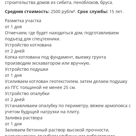
строительства домов из сибита, пеноблоков, бруса.
Средняя стоимость:
2500 руб/м³.
Срок службы:
15 лет.
Разметка участка
от 1 дня
Отмечаем, где будет находиться дом, подготавливаем
подъезд для спецтехники.
Устройство котлована
от 2 дней
Копка котлована под фундамент, выемку грунта
производим экскаватором или вручную.
Устройство подушки
от 1 дня
Усиливаем котлован геотекстилем, затем делаем подушку
из ПГС толщиной не менее 25 см.
Устройство опалубки
от 2 дней
Устанавливаем опалубку по периметру, вяжем армопояса с
учетом будущей нагрузки на плиту.
Заливка раствора
от 1 дня
Заливаем бетонный раствор высокой прочности,
разравниваем, трамбуем глубинными вибраторами.