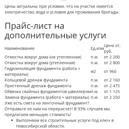
Цены актуальны при условии, что на участке имеется
электричество, вода и условия для проживания бригады.
Прайс-лист на
дополнительные услуги
Цена от,
Наименование
Ед.изм
руб.
Отмостка вокруг дома (не утепленная)
п.м.
от 2 200
Отмостка вокруг дома (утепленная)
п.м.
от 2 800
Гидроизоляция фундамента (работа +
м2
от 960
материалы)
Кольцевой дренаж фундамента
п.м.
от 2 160
Пристенный дренаж фундамента
п.м.
от 2 475
Обвязка свайных фундаментов швеллером
п.м.
от 1 125
Замена фундамента (работа + материалы)
п.м.
от 2 250
Уже есть смета на ленточный фундамент?
Отправьте ее нам на перерасчет! В 93% случаев мы
предлагаем меньшую стоимость!
Выполняем все строительные услуги под ключ в
Новосибирской области.