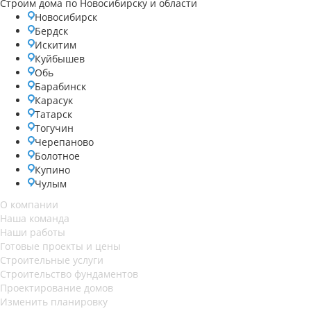
Строим дома по Новосибирску и области
Новосибирск
Бердск
Искитим
Куйбышев
Обь
Барабинск
Карасук
Татарск
Тогучин
Черепаново
Болотное
Купино
Чулым
О компании
Наша команда
Наши работы
Готовые проекты и цены
Строительные услуги
Строительство фундаментов
Проектирование домов
Изменить планировку