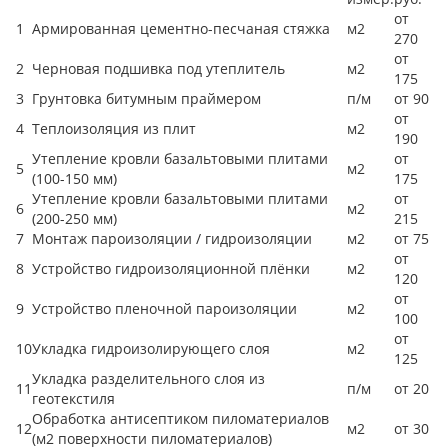
от
1
Армированная цементно-песчаная стяжка
м2
270
от
2
Черновая подшивка под утеплитель
м2
175
3
Грунтовка битумным праймером
п/м
от 90
от
4
Теплоизоляция из плит
м2
190
Утепление кровли базальтовыми плитами
от
5
м2
(100-150 мм)
175
Утепление кровли базальтовыми плитами
от
6
м2
(200-250 мм)
215
7
Монтаж пароизоляции / гидроизоляции
м2
от 75
от
8
Устройство гидроизоляционной плёнки
м2
120
от
9
Устройство пленочной пароизоляции
м2
100
от
10
Укладка гидроизолирующего слоя
м2
125
Укладка разделительного слоя из
11
п/м
от 20
геотекстиля
Обработка антисептиком пиломатериалов
12
м2
от 30
(м2 поверхности пиломатериалов)