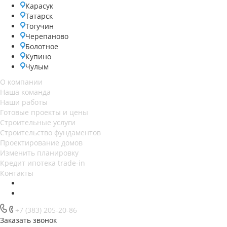
Карасук
Татарск
Тогучин
Черепаново
Болотное
Купино
Чулым
О компании
Наша команда
Наши работы
Готовые проекты и цены
Строительные услуги
Строительство фундаментов
Проектирование домов
Изменить планировку
Кредит ипотека trade-in
Контакты
+7 (383) 205-20-86
Заказать звонок