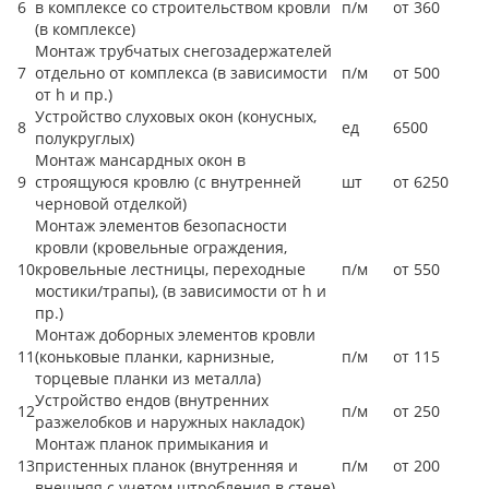
6
в комплексе со строительством кровли
п/м
от 360
(в комплексе)
Монтаж трубчатых снегозадержателей
7
отдельно от комплекса (в зависимости
п/м
от 500
от h и пр.)
Устройство слуховых окон (конусных,
8
ед
6500
полукруглых)
Монтаж мансардных окон в
9
строящуюся кровлю (с внутренней
шт
от 6250
черновой отделкой)
Монтаж элементов безопасности
кровли (кровельные ограждения,
10
кровельные лестницы, переходные
п/м
от 550
мостики/трапы), (в зависимости от h и
пр.)
Монтаж доборных элементов кровли
11
(коньковые планки, карнизные,
п/м
от 115
торцевые планки из металла)
Устройство ендов (внутренних
12
п/м
от 250
разжелобков и наружных накладок)
Монтаж планок примыкания и
13
пристенных планок (внутренняя и
п/м
от 200
внешняя с учетом штробления в стене)