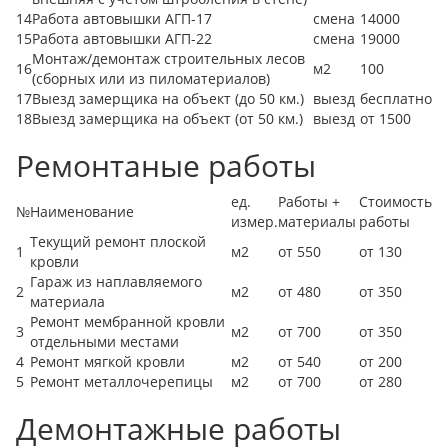
14
Работа автовышки АГП-17
смена
14000
15
Работа автовышки АГП-22
смена
19000
Монтаж/демонтаж строительных лесов
16
м2
100
(сборных или из пиломатериалов)
17
Выезд замерщика на объект (до 50 км.)
выезд
бесплатно
18
Выезд замерщика на объект (от 50 км.)
выезд
от 1500
Ремонтаные работы
ед.
Работы +
Стоимость
№
Наименование
измер.
материалы
работы
Текущий ремонт плоской
1
м2
от 550
от 130
кровли
Гараж из наплавляемого
2
м2
от 480
от 350
материала
Ремонт мембранной кровли
3
м2
от 700
от 350
отдельными местами
4
Ремонт мягкой кровли
м2
от 540
от 200
5
Ремонт металлочерепицы
м2
от 700
от 280
Демонтажные работы