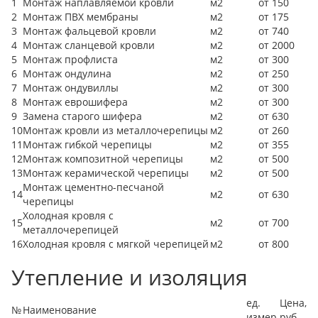
1
Монтаж наплавляемой кровли
м2
от 150
2
Монтаж ПВХ мембраны
м2
от 175
3
Монтаж фальцевой кровли
м2
от 740
4
Монтаж сланцевой кровли
м2
от 2000
5
Монтаж профлиста
м2
от 300
6
Монтаж ондулина
м2
от 250
7
Монтаж ондувиллы
м2
от 300
8
Монтаж еврошифера
м2
от 300
9
Замена старого шифера
м2
от 630
10
Монтаж кровли из металлочерепицы
м2
от 260
11
Монтаж гибкой черепицы
м2
от 355
12
Монтаж композитной черепицы
м2
от 500
13
Монтаж керамической черепицы
м2
от 500
Монтаж цементно-песчаной
14
м2
от 630
черепицы
Холодная кровля с
15
м2
от 700
металлочерепицей
16
Холодная кровля с мягкой черепицей
м2
от 800
Утепление и изоляция
ед.
Цена,
№
Наименование
измер.
руб.