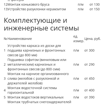
12
Монтаж конькового бруса
п/м
от 130
13
Устройство разуклонки керамзитом
п/м
от 150
Комплектующие и
инженерные системы
ед.
№
Наименование
Цена, руб.
измер.
Устройство каркаса из доски для
1
подшива карнизных и фронтонных
п/м
от 300
свесов (до 800 мм)
Подшивка софитом (виниловым или
2
металлическим) карнизных и
п/м
от 290
фронтонных свесов (до 800 смм)
Монтаж на карнизе организованного
3
слива (желобов с разуклонкой и
п/м
от 450
держателей желобов)
Монтаж водосточной системы
4
п/м
от 400
горизонтальной
5
Монтаж водостоков вертикальных
п/м
от 390
Монтаж трубчатых снегозадержателей