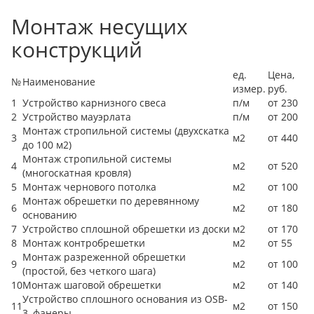
Монтаж несущих
конструкций
ед.
Цена,
№
Наименование
измер.
руб.
1
Устройство карнизного свеса
п/м
от 230
2
Устройство мауэрлата
п/м
от 200
Монтаж стропильной системы (двухскатка
3
м2
от 440
до 100 м2)
Монтаж стропильной системы
4
м2
от 520
(многоскатная кровля)
5
Монтаж чернового потолка
м2
от 100
Монтаж обрешетки по деревянному
6
м2
от 180
основанию
7
Устройство сплошной обрешетки из доски
м2
от 170
8
Монтаж контробрешетки
м2
от 55
Монтаж разреженной обрешетки
9
м2
от 100
(простой, без четкого шага)
10
Монтаж шаговой обрешетки
м2
от 140
Устройство сплошного основания из OSB-
11
м2
от 150
3, фанеры