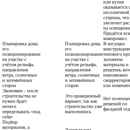
или кухня
оказывается 
несолнечной
стороны, что
увеличит ра
на освещение
Придётся иск
компромисс
Планировка дома,
Планировка дома,
В несущих
его
его
конструкция
позиционирование
позиционирование
типового про
на участке с
на участке с
заложены
учётом рельефа,
учётом рельефа,
материалы и
направления
направления
решения, ко
ветра, солнечных
ветра, солнечных
невозможно
и затемнённых
и затемнённых
скорректиров
сторон
сторон
или поменят
Экономия – после
строительства не
Это проверенный
Нет полноце
нужно будет
вариант, так как
решений по
ничего
строительство уже
фасадной отд
переделывать «под
выполнялось
себя»
Подбор
материалов, а
Дешевле чем