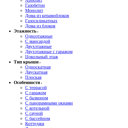
Арболит
Газобетон
Монолит
Дома из керамоблоков
Газосиликатных
Дома из блоков
Этажность
Одноэтажные
С мансардой
Двухэтажные
Двухэтажные с гаражом
Цокольный этаж
Тип крыши
Односкатная
Двускатная
Плоская
Особенности
С террасой
С гаражом
С балконом
С панорамными окнами
С котельной
С сауной
С бассейном
Коттеджи