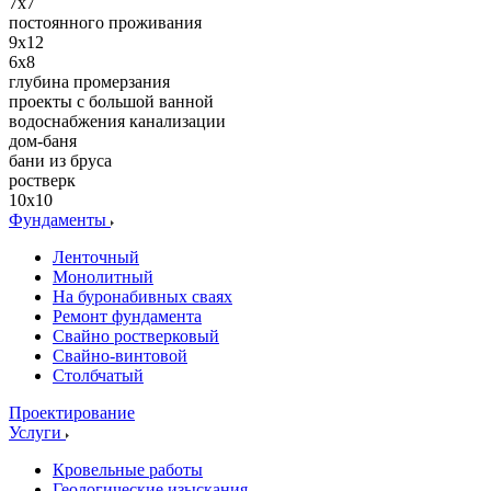
7x7
постоянного проживания
9х12
6x8
глубина промерзания
проекты с большой ванной
водоснабжения канализации
дом-баня
бани из бруса
ростверк
10х10
Фундаменты
Ленточный
Монолитный
На буронабивных сваях
Ремонт фундамента
Свайно ростверковый
Свайно-винтовой
Столбчатый
Проектирование
Услуги
Кровельные работы
Геологические изыскания