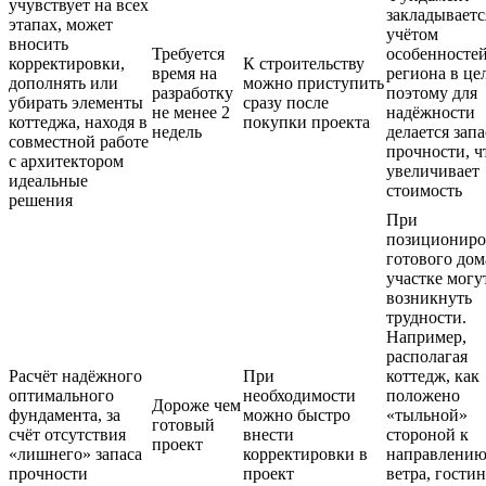
учувствует на всех
закладываетс
этапах, может
учётом
вносить
Требуется
особенносте
корректировки,
К строительству
время на
региона в це
дополнять или
можно приступить
разработку
поэтому для
убирать элементы
сразу после
не менее 2
надёжности
коттеджа, находя в
покупки проекта
недель
делается запа
совместной работе
прочности, ч
с архитектором
увеличивает
идеальные
стоимость
решения
При
позиционир
готового дом
участке могу
возникнуть
трудности.
Например,
располагая
Расчёт надёжного
При
коттедж, как
оптимального
необходимости
положено
Дороже чем
фундамента, за
можно быстро
«тыльной»
готовый
счёт отсутствия
внести
стороной к
проект
«лишнего» запаса
корректировки в
направлени
прочности
проект
ветра, гостин