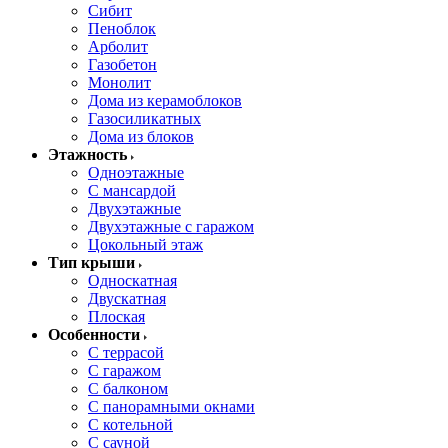
Сибит
Пеноблок
Арболит
Газобетон
Монолит
Дома из керамоблоков
Газосиликатных
Дома из блоков
Этажность
Одноэтажные
С мансардой
Двухэтажные
Двухэтажные с гаражом
Цокольный этаж
Тип крыши
Односкатная
Двускатная
Плоская
Особенности
С террасой
С гаражом
С балконом
С панорамными окнами
С котельной
С сауной