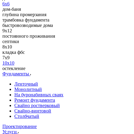
6x6
дом-баня
глубина промерзания
трамбовка фундамента
быстровозводимые дома
9х12
постоянного проживания
септики
8x10
кладка фбс
7x9
10x10
остекление
Фундаменты
Ленточный
Монолитный
На буронабивных сваях
Ремонт фундамента
Свайно ростверковый
Свайно-винтовой
Столбчатый
Проектирование
Услуги