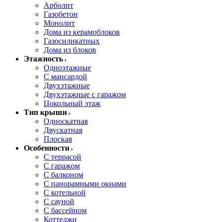
Арболит
Газобетон
Монолит
Дома из керамоблоков
Газосиликатных
Дома из блоков
Этажность
Одноэтажные
С мансардой
Двухэтажные
Двухэтажные с гаражом
Цокольный этаж
Тип крыши
Односкатная
Двускатная
Плоская
Особенности
С террасой
С гаражом
С балконом
С панорамными окнами
С котельной
С сауной
С бассейном
Коттеджи