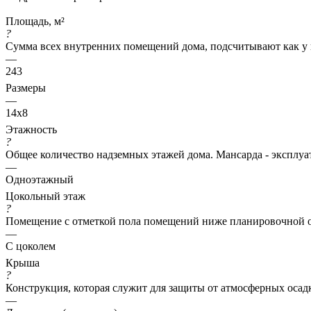
Площадь, м²
?
Сумма всех внутренних помещений дома, подсчитывают как у 
—
243
Размеры
—
14x8
Этажность
?
Общее количество надземных этажей дома. Мансарда - эксплуат
—
Одноэтажный
Цокольный этаж
?
Помещение с отметкой пола помещений ниже планировочной о
—
С цоколем
Крыша
?
Конструкция, которая служит для защиты от атмосферных осад
—