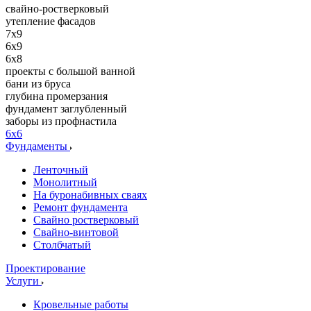
свайно-ростверковый
утепление фасадов
7x9
6x9
6x8
проекты с большой ванной
бани из бруса
глубина промерзания
фундамент заглубленный
заборы из профнастила
6x6
Фундаменты
Ленточный
Монолитный
На буронабивных сваях
Ремонт фундамента
Свайно ростверковый
Свайно-винтовой
Столбчатый
Проектирование
Услуги
Кровельные работы