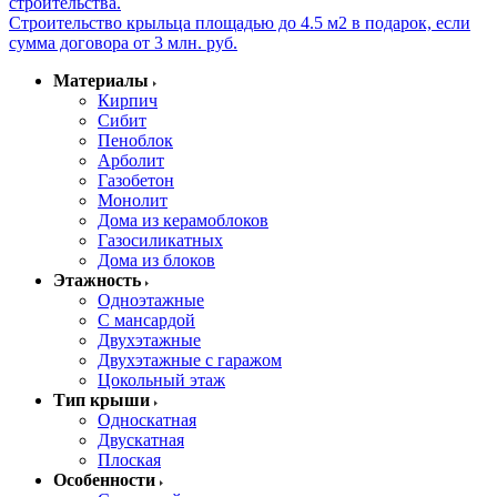
строительства.
Строительство крыльца площадью до 4.5 м2 в подарок, если
сумма договора от 3 млн. руб.
Материалы
Кирпич
Сибит
Пеноблок
Арболит
Газобетон
Монолит
Дома из керамоблоков
Газосиликатных
Дома из блоков
Этажность
Одноэтажные
С мансардой
Двухэтажные
Двухэтажные с гаражом
Цокольный этаж
Тип крыши
Односкатная
Двускатная
Плоская
Особенности