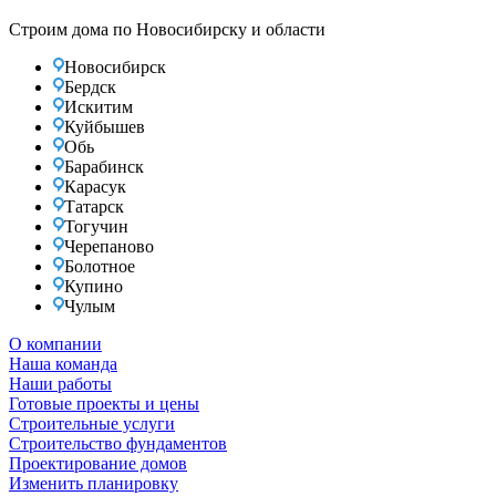
Строим дома по Новосибирску и области
Новосибирск
Бердск
Искитим
Куйбышев
Обь
Барабинск
Карасук
Татарск
Тогучин
Черепаново
Болотное
Купино
Чулым
О компании
Наша команда
Наши работы
Готовые проекты и цены
Строительные услуги
Строительство фундаментов
Проектирование домов
Изменить планировку