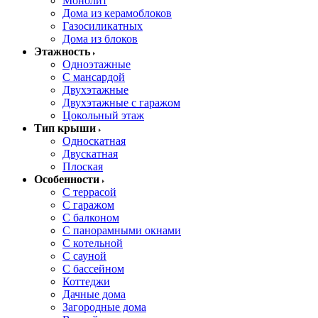
Монолит
Дома из керамоблоков
Газосиликатных
Дома из блоков
Этажность
Одноэтажные
С мансардой
Двухэтажные
Двухэтажные с гаражом
Цокольный этаж
Тип крыши
Односкатная
Двускатная
Плоская
Особенности
С террасой
С гаражом
С балконом
С панорамными окнами
С котельной
С сауной
С бассейном
Коттеджи
Дачные дома
Загородные дома