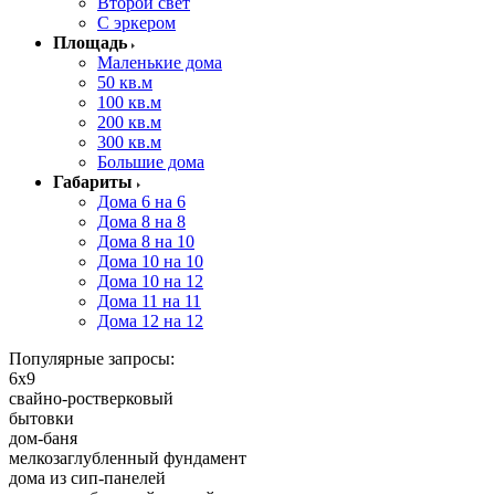
Второй свет
С эркером
Площадь
Маленькие дома
50 кв.м
100 кв.м
200 кв.м
300 кв.м
Большие дома
Габариты
Дома 6 на 6
Дома 8 на 8
Дома 8 на 10
Дома 10 на 10
Дома 10 на 12
Дома 11 на 11
Дома 12 на 12
Популярные запросы:
6x9
свайно-ростверковый
бытовки
дом-баня
мелкозаглубленный фундамент
дома из сип-панелей