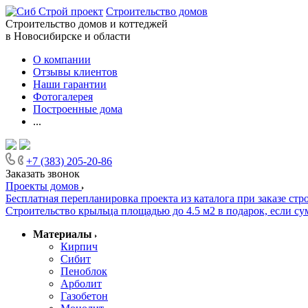
Строительство домов
Строительство домов и коттеджей
в Новосибирске и области
О компании
Отзывы клиентов
Наши гарантии
Фотогалерея
Построенные дома
...
+7 (383) 205-20-86
Заказать звонок
Проекты домов
Бесплатная перепланировка проекта из каталога при заказе стр
Строительство крыльца площадью до 4.5 м2 в подарок, если сум
Материалы
Кирпич
Сибит
Пеноблок
Арболит
Газобетон