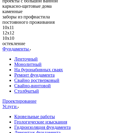
проекты с большой ванной
каркасно-щитовые дома
каменные
заборы из профнастила
постоянного проживания
10х11
12x12
10х10
остекление
Фундаменты
Ленточный
Монолитный
На буронабивных сваях
Ремонт фундамента
Свайно ростверковый
Свайно-винтовой
Столбчатый
Проектирование
Услуги
Кровельные работы
Геологические изыскания
Гидроизоляция фундамента
Демонтаж фундамента