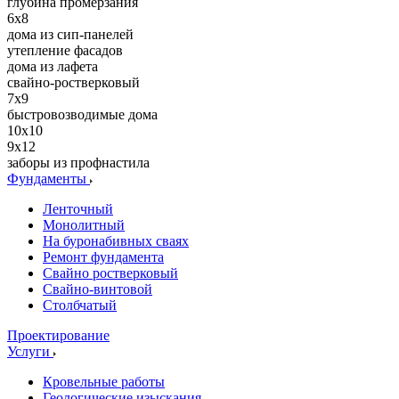
глубина промерзания
6x8
дома из сип-панелей
утепление фасадов
дома из лафета
свайно-ростверковый
7x9
быстровозводимые дома
10х10
9х12
заборы из профнастила
Фундаменты
Ленточный
Монолитный
На буронабивных сваях
Ремонт фундамента
Свайно ростверковый
Свайно-винтовой
Столбчатый
Проектирование
Услуги
Кровельные работы
Геологические изыскания