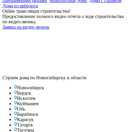
панорамными окнами
Монолитные дома
Дома с гаражом
Дома из арболита
Online трансляция строительства!
Предоставление полного видео отчета о ходе строительства
по видео-звонку.
Заявка на видео звонок
Строим дома по Новосибирску и области
Новосибирск
Бердск
Искитим
Куйбышев
Обь
Барабинск
Карасук
Татарск
Тогучин