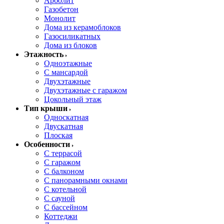
Арболит
Газобетон
Монолит
Дома из керамоблоков
Газосиликатных
Дома из блоков
Этажность
Одноэтажные
С мансардой
Двухэтажные
Двухэтажные с гаражом
Цокольный этаж
Тип крыши
Односкатная
Двускатная
Плоская
Особенности
С террасой
С гаражом
С балконом
С панорамными окнами
С котельной
С сауной
С бассейном
Коттеджи