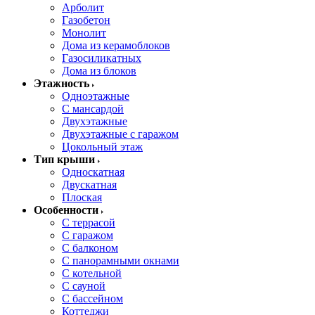
Арболит
Газобетон
Монолит
Дома из керамоблоков
Газосиликатных
Дома из блоков
Этажность
Одноэтажные
С мансардой
Двухэтажные
Двухэтажные с гаражом
Цокольный этаж
Тип крыши
Односкатная
Двускатная
Плоская
Особенности
С террасой
С гаражом
С балконом
С панорамными окнами
С котельной
С сауной
С бассейном
Коттеджи