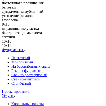
постоянного проживания
бытовки
фундамент заглубленный
утепление фасадов
газоблока
8x10
выравнивание участка
быстровозводимые дома
септики
10х10
10х11
Фундаменты
Ленточный
Монолитный
На буронабивных сваях
Ремонт фундамента
Свайно ростверковый
Свайно-винтовой
Столбчатый
Проектирование
Услуги
Кровельные работы