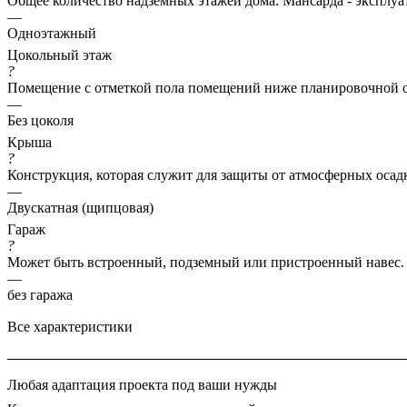
Общее количество надземных этажей дома. Мансарда - эксплуат
—
Одноэтажный
Цокольный этаж
?
Помещение с отметкой пола помещений ниже планировочной о
—
Без цоколя
Крыша
?
Конструкция, которая служит для защиты от атмосферных осад
—
Двускатная (щипцовая)
Гараж
?
Может быть встроенный, подземный или пристроенный навес.
—
без гаража
Все характеристики
Любая адаптация проекта под ваши нужды