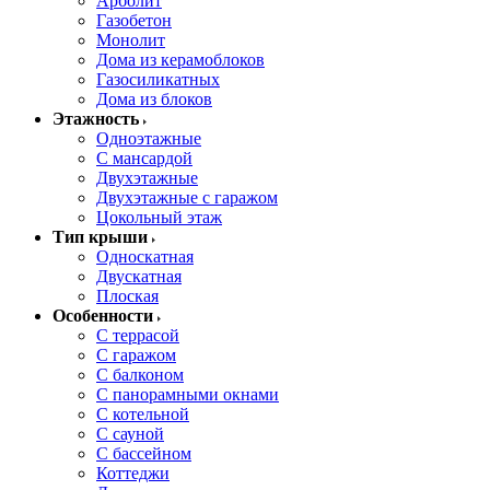
Арболит
Газобетон
Монолит
Дома из керамоблоков
Газосиликатных
Дома из блоков
Этажность
Одноэтажные
С мансардой
Двухэтажные
Двухэтажные с гаражом
Цокольный этаж
Тип крыши
Односкатная
Двускатная
Плоская
Особенности
С террасой
С гаражом
С балконом
С панорамными окнами
С котельной
С сауной
С бассейном
Коттеджи