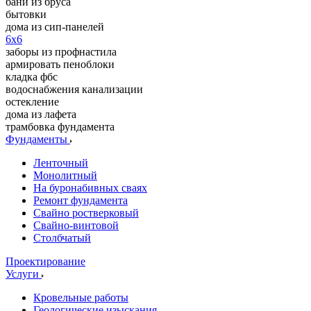
бани из бруса
бытовки
дома из сип-панелей
6x6
заборы из профнастила
армировать пеноблоки
кладка фбс
водоснабжения канализации
остекление
дома из лафета
трамбовка фундамента
Фундаменты
Ленточный
Монолитный
На буронабивных сваях
Ремонт фундамента
Свайно ростверковый
Свайно-винтовой
Столбчатый
Проектирование
Услуги
Кровельные работы
Геологические изыскания