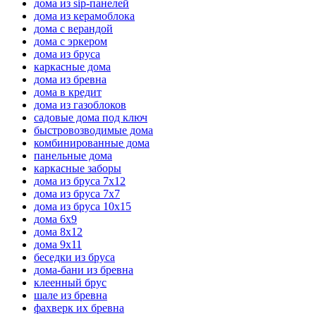
дома из sip-панелей
дома из керамоблока
дома с верандой
дома с эркером
дома из бруса
каркасные дома
дома из бревна
дома в кредит
дома из газоблоков
садовые дома под ключ
быстровозводимые дома
комбинированные дома
панельные дома
каркасные заборы
дома из бруса 7х12
дома из бруса 7х7
дома из бруса 10х15
дома 6х9
дома 8x12
дома 9х11
беседки из бруса
дома-бани из бревна
клеенный брус
шале из бревна
фахверк их бревна