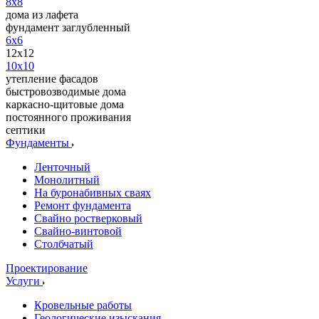
8x8
дома из лафета
фундамент заглубленный
6x6
12x12
10x10
утепление фасадов
быстровозводимые дома
каркасно-щитовые дома
постоянного проживания
септики
Фундаменты
Ленточный
Монолитный
На буронабивных сваях
Ремонт фундамента
Свайно ростверковый
Свайно-винтовой
Столбчатый
Проектирование
Услуги
Кровельные работы
Геологические изыскания