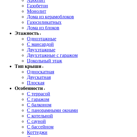
Арболит
Газобетон
Монолит
Дома из керамоблоков
Газосиликатных
Дома из блоков
Этажность
Одноэтажные
С мансардой
Двухэтажные
Двухэтажные с гаражом
Цокольный этаж
Тип крыши
Односкатная
Двускатная
Плоская
Особенности
С террасой
С гаражом
С балконом
С панорамными окнами
С котельной
С сауной
С бассейном
Коттеджи