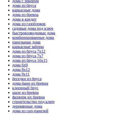
дома с эркером
дома из бруса
каркасные дома
дома из бревна
дома в кредит
дома из газоблоков
садовые дома под ключ
быстровозводимые дома
комбинированные дома
панельные дома
каркасные заборы
дома из бруса 7х12
дома из бруса 7х7
дома из бруса 10х15
дома 6х9
дома 8x12
дома 9х11
беседки из бруса
дома-бани из бревна
клеенный брус
шале из бревна
фахверк их бревна
строительство под ключ
деревянные дома
дома из сип-панелей