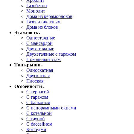
Арболит
Газобетон
Монолит
Дома из керамоблоков
Газосиликатных
Дома из блоков
Этажность
Одноэтажные
С мансардой
Двухэтажные
Двухэтажные с гаражом
Цокольный этаж
Тип крыши
Односкатная
Двускатная
Плоская
Особенности
С террасой
С гаражом
С балконом
С панорамными окнами
С котельной
С сауной
С бассейном
Коттеджи