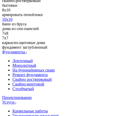
свайно-ростверковый
бытовки
8x10
армировать пеноблоки
10x10
бани из бруса
дома из сип-панелей
7x8
7x7
каркасно-щитовые дома
фундамент заглубленный
Фундаменты
Ленточный
Монолитный
На буронабивных сваях
Ремонт фундамента
Свайно ростверковый
Свайно-винтовой
Столбчатый
Проектирование
Услуги
Кровельные работы
Геологические изыскания