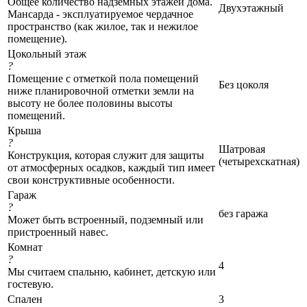
Общее количество надземных этажей дома.
Двухэтажный
Мансарда - эксплуатируемое чердачное
пространство (как жилое, так и нежилое
помещение).
Цокольный этаж
?
Помещение с отметкой пола помещений
Без цоколя
ниже планировочной отметки земли на
высоту не более половины высоты
помещений.
Крыша
?
Шатровая
Конструкция, которая служит для защиты
(четырехскатная)
от атмосферных осадков, каждый тип имеет
свои конструктивные особенности.
Гараж
?
без гаража
Может быть встроенный, подземный или
пристроенный навес.
Комнат
?
4
Мы считаем спальню, кабинет, детскую или
гостевую.
Спален
3