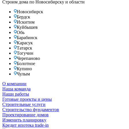
Строим дома по Новосибирску и области
Новосибирск
Бердск
Искитим
Куйбышев
Обь
Барабинск
Карасук
Татарск
Тогучин
Черепаново
Болотное
Купино
Чулым
О компании
Наша команда
Наши работы
Готовые проекты и цены
Строительные услуги
Строительство фундаментов
Проектирование домов
Изменить планировку
Кредит ипотека trade-in