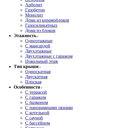
Арболит
Газобетон
Монолит
Дома из керамоблоков
Газосиликатных
Дома из блоков
Этажность
Одноэтажные
С мансардой
Двухэтажные
Двухэтажные с гаражом
Цокольный этаж
Тип крыши
Односкатная
Двускатная
Плоская
Особенности
С террасой
С гаражом
С балконом
С панорамными окнами
С котельной
С сауной
С бассейном