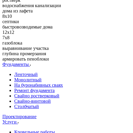
ростверк
водоснабжения канализации
дома из лафета
8x10
септики
быстровозводимые дома
12x12
7x8
газоблока
выравнивание участка
глубина промерзания
армировать пеноблоки
Фундаменты
Ленточный
Монолитный
На буронабивных сваях
Ремонт фундамента
Свайно ростверковый
Свайно-винтовой
Столбчатый
Проектирование
Услуги
Кровельные работы