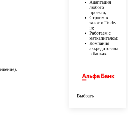
Адаптация
любого
проекта;
Строим в
залог и Trade-
in;
Работаем с
маткапиталом;
Компания
аккредитована
в банках.
ещение).
Выбрать