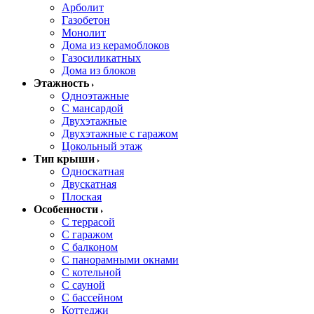
Арболит
Газобетон
Монолит
Дома из керамоблоков
Газосиликатных
Дома из блоков
Этажность
Одноэтажные
С мансардой
Двухэтажные
Двухэтажные с гаражом
Цокольный этаж
Тип крыши
Односкатная
Двускатная
Плоская
Особенности
С террасой
С гаражом
С балконом
С панорамными окнами
С котельной
С сауной
С бассейном
Коттеджи