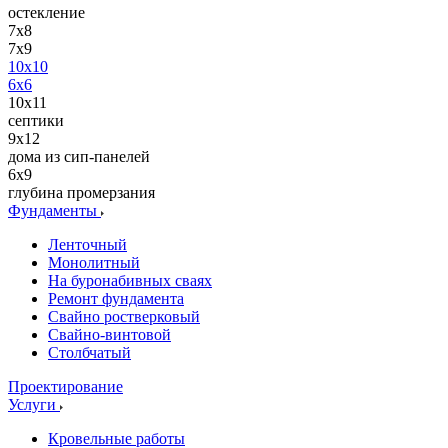
остекление
7x8
7x9
10x10
6x6
10х11
септики
9х12
дома из сип-панелей
6x9
глубина промерзания
Фундаменты
Ленточный
Монолитный
На буронабивных сваях
Ремонт фундамента
Свайно ростверковый
Свайно-винтовой
Столбчатый
Проектирование
Услуги
Кровельные работы