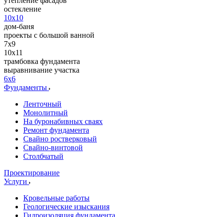
утепление фасадов
остекление
10x10
дом-баня
проекты с большой ванной
7x9
10х11
трамбовка фундамента
выравнивание участка
6x6
Фундаменты
Ленточный
Монолитный
На буронабивных сваях
Ремонт фундамента
Свайно ростверковый
Свайно-винтовой
Столбчатый
Проектирование
Услуги
Кровельные работы
Геологические изыскания
Гидроизоляция фундамента