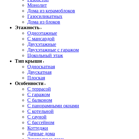
Монолит
Дома из керамоблоков
Газосиликатных
Дома из блоков
Этажность
Одноэтажные
С мансардой
Двухэтажные
Двухэтажные с гаражом
Цокольный этаж
Тип крыши
Односкатная
Двускатная
Плоская
Особенности
С террасой
С гаражом
С балконом
С панорамными окнами
С котельной
С сауной
С бассейном
Коттеджи
Дачные дома