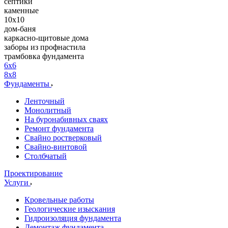
септики
каменные
10х10
дом-баня
каркасно-щитовые дома
заборы из профнастила
трамбовка фундамента
6x6
8x8
Фундаменты
Ленточный
Монолитный
На буронабивных сваях
Ремонт фундамента
Свайно ростверковый
Свайно-винтовой
Столбчатый
Проектирование
Услуги
Кровельные работы
Геологические изыскания
Гидроизоляция фундамента
Демонтаж фундамента