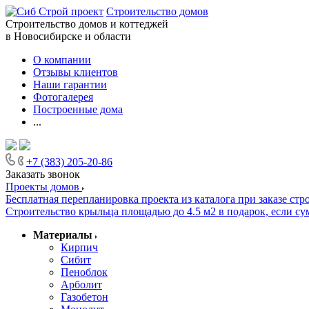
Строительство домов
Строительство домов и коттеджей
в Новосибирске и области
О компании
Отзывы клиентов
Наши гарантии
Фотогалерея
Построенные дома
...
+7 (383) 205-20-86
Заказать звонок
Проекты домов
Бесплатная перепланировка проекта из каталога при заказе стр
Строительство крыльца площадью до 4.5 м2 в подарок, если сум
Материалы
Кирпич
Сибит
Пеноблок
Арболит
Газобетон