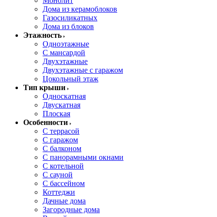
Монолит
Дома из керамоблоков
Газосиликатных
Дома из блоков
Этажность
Одноэтажные
С мансардой
Двухэтажные
Двухэтажные с гаражом
Цокольный этаж
Тип крыши
Односкатная
Двускатная
Плоская
Особенности
С террасой
С гаражом
С балконом
С панорамными окнами
С котельной
С сауной
С бассейном
Коттеджи
Дачные дома
Загородные дома