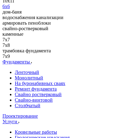
10х11
6x6
дом-баня
водоснабжения канализации
армировать пеноблоки
свайно-ростверковый
каменные
7x7
7x8
трамбовка фундамента
7x9
Фундаменты
Ленточный
Монолитный
На буронабивных сваях
Ремонт фундамента
Свайно ростверковый
Свайно-винтовой
Столбчатый
Проектирование
Услуги
Кровельные работы
Геологические изыскания