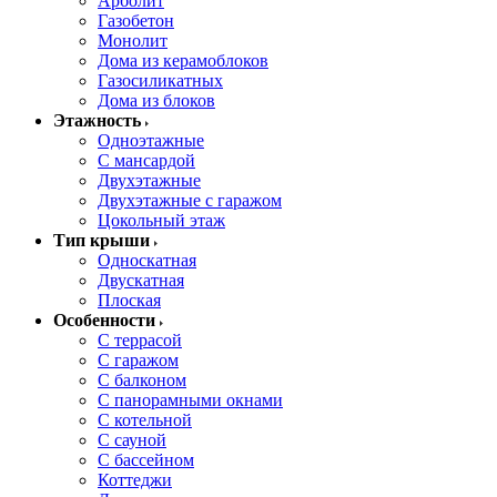
Арболит
Газобетон
Монолит
Дома из керамоблоков
Газосиликатных
Дома из блоков
Этажность
Одноэтажные
С мансардой
Двухэтажные
Двухэтажные с гаражом
Цокольный этаж
Тип крыши
Односкатная
Двускатная
Плоская
Особенности
С террасой
С гаражом
С балконом
С панорамными окнами
С котельной
С сауной
С бассейном
Коттеджи