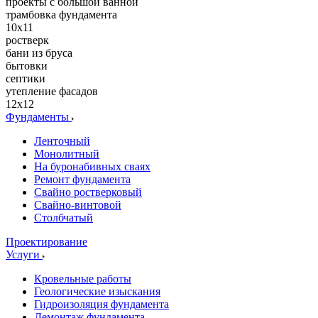
проекты с большой ванной
трамбовка фундамента
10х11
ростверк
бани из бруса
бытовки
септики
утепление фасадов
12x12
Фундаменты
Ленточный
Монолитный
На буронабивных сваях
Ремонт фундамента
Свайно ростверковый
Свайно-винтовой
Столбчатый
Проектирование
Услуги
Кровельные работы
Геологические изыскания
Гидроизоляция фундамента
Демонтаж фундамента