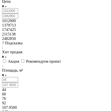
Цена
1012000
1379713
1747425
2115138
2482850
?
Подсказка
:
Хит продаж
Акция
Рекомендуем проект
:
Площадь, м²
44
60
76
92
107.9500