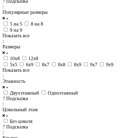
?
Подсказка
:
Популярные размеры
5 на 5
8 на 8
9 на 9
Показать все
:
Размеры
10x8
12x8
5x5
6x9
8x7
8x8
8x9
9x7
9x9
Показать все
:
Этажность
Двухэтажный
Одноэтажный
?
Подсказка
:
Цокольный этаж
Без цоколя
?
Подсказка
:
Крыша