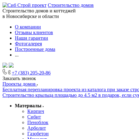
Строительство домов
Строительство домов и коттеджей
в Новосибирске и области
О компании
Отзывы клиентов
Наши гарантии
Фотогалерея
Построенные дома
...
+7 (383) 205-20-86
Заказать звонок
Проекты домов
Бесплатная перепланировка проекта из каталога при заказе стр
Строительство крыльца площадью до 4.5 м2 в подарок, если сум
Материалы
Кирпич
Сибит
Пеноблок
Арболит
Газобетон