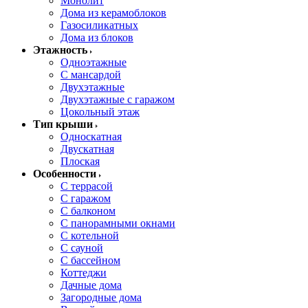
Монолит
Дома из керамоблоков
Газосиликатных
Дома из блоков
Этажность
Одноэтажные
С мансардой
Двухэтажные
Двухэтажные с гаражом
Цокольный этаж
Тип крыши
Односкатная
Двускатная
Плоская
Особенности
С террасой
С гаражом
С балконом
С панорамными окнами
С котельной
С сауной
С бассейном
Коттеджи
Дачные дома
Загородные дома